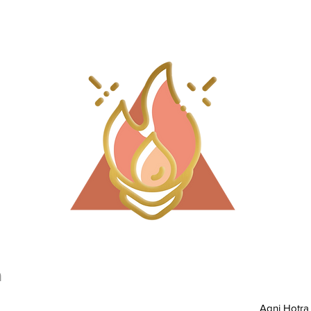
n
Agni Hotra