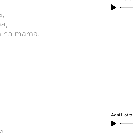
a,
a,
m na mama.
Agni Hotra
a,