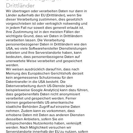
Drittländer
Wir übertragen oder verarbeiten Daten nur dann in
Länder außerhalb der EU (Drittländer), wenn Sie
dieser Verarbeitung zustimmen, dies gesetzlich
vorgeschrieben ist oder vertraglich notwendig und
in jedem Fall nur soweit dies generell erlaubt ist.
Ihre Zustimmung ist in den meisten Fällen der
wichtigste Grund, dass wir Daten in Drittländern
verarbeiten lassen. Die Verarbeitung
personenbezogener Daten in Drittländern wie den
USA, wo viele Softwarehersteller Dienstleistungen
anbieten und Ihre Serverstandorte haben, kann
bedeuten, dass personenbezogene Daten auf
unerwartete Weise verarbeitet und gespeichert
werden.
Wir weisen ausdrücklich darauf hin, dass nach
Meinung des Europäischen Gerichtshofs derzeit
kein angemessenes Schutzniveau für den
Datentransfer in die USA besteht. Die
Datenverarbeitung durch US-Dienste (wie
beispielsweise Google Analytics) kann dazu führen,
dass gegebenenfalls Daten nicht anonymisiert
verarbeitet und gespeichert werden. Ferner
können gegebenenfalls US-amerikanische
staatliche Behörden Zugriff auf einzelne Daten
nehmen. Zudem kann es vorkommen, dass
erhobene Daten mit Daten aus anderen Diensten
desselben Anbieters, sofern Sie ein
entsprechendes Nutzerkonto haben, verknüpft
werden. Nach Möglichkeit versuchen wir
Serverstandorte innerhalb der EU zu nutzen, sofern