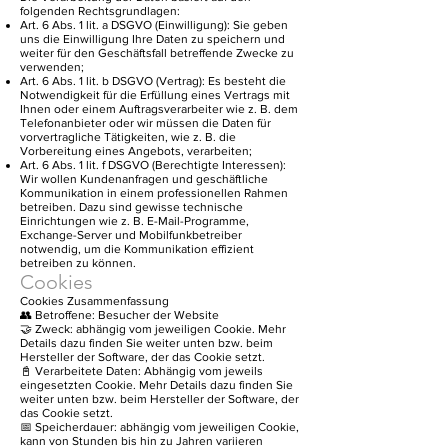
folgenden Rechtsgrundlagen:
Art. 6 Abs. 1 lit. a DSGVO (Einwilligung): Sie geben
uns die Einwilligung Ihre Daten zu speichern und
weiter für den Geschäftsfall betreffende Zwecke zu
verwenden;
Art. 6 Abs. 1 lit. b DSGVO (Vertrag): Es besteht die
Notwendigkeit für die Erfüllung eines Vertrags mit
Ihnen oder einem Auftragsverarbeiter wie z. B. dem
Telefonanbieter oder wir müssen die Daten für
vorvertragliche Tätigkeiten, wie z. B. die
Vorbereitung eines Angebots, verarbeiten;
Art. 6 Abs. 1 lit. f DSGVO (Berechtigte Interessen):
Wir wollen Kundenanfragen und geschäftliche
Kommunikation in einem professionellen Rahmen
betreiben. Dazu sind gewisse technische
Einrichtungen wie z. B. E-Mail-Programme,
Exchange-Server und Mobilfunkbetreiber
notwendig, um die Kommunikation effizient
betreiben zu können.
Cookies
Cookies Zusammenfassung
👥 Betroffene: Besucher der Website
🤝 Zweck: abhängig vom jeweiligen Cookie. Mehr
Details dazu finden Sie weiter unten bzw. beim
Hersteller der Software, der das Cookie setzt.
📓 Verarbeitete Daten: Abhängig vom jeweils
eingesetzten Cookie. Mehr Details dazu finden Sie
weiter unten bzw. beim Hersteller der Software, der
das Cookie setzt.
📅 Speicherdauer: abhängig vom jeweiligen Cookie,
kann von Stunden bis hin zu Jahren variieren