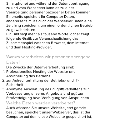
Smartphone) und während der Datenübertragung
zu und vom Webserver kann es zu einer
Verarbeitung personenbezogener Daten kommen.
Einerseits speichert Ihr Computer Daten,
andererseits muss auch der Webserver Daten eine
Zeit lang speichern, um einen ordentlichen Betrieb
zu gewährleisten.
Ein Bild sagt mehr als tausend Worte, daher zeigt
folgende Grafik zur Veranschaulichung das
Zusammenspiel zwischen Browser, dem Internet
und dem Hosting-Provider.
Warum verarbeiten wir personenbezogene
Daten?
Die Zwecke der Datenverarbeitung sind:
Professionelles Hosting der Website und
Absicherung des Betriebs
zur Aufrechterhaltung der Betriebs- und IT-
Sicherheit
Anonyme Auswertung des Zugriffsverhaltens zur
Verbesserung unseres Angebots und ggf. zur
Strafverfolgung bzw. Verfolgung von Ansprüchen
Welche Daten werden verarbeitet?
Auch während Sie unsere Website jetzt gerade
besuchen, speichert unser Webserver, das ist der
Computer auf dem diese Webseite gespeichert ist,
in der Regel automatisch Daten wie
die komplette Internetadresse (URL) der
aufgerufenen Webseite
Browser und Browserversion (z. B. Chrome 87)
das verwendete Betriebssystem (z. B. Windows 10)