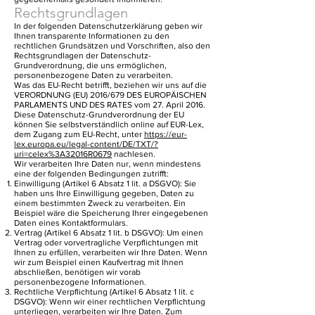
Rechtsgrundlagen
In der folgenden Datenschutzerklärung geben wir
Ihnen transparente Informationen zu den
rechtlichen Grundsätzen und Vorschriften, also den
Rechtsgrundlagen der Datenschutz-
Grundverordnung, die uns ermöglichen,
personenbezogene Daten zu verarbeiten.
Was das EU-Recht betrifft, beziehen wir uns auf die
VERORDNUNG (EU) 2016/679 DES EUROPÄISCHEN
PARLAMENTS UND DES RATES vom 27. April 2016.
Diese Datenschutz-Grundverordnung der EU
können Sie selbstverständlich online auf EUR-Lex,
dem Zugang zum EU-Recht, unter
https://eur-
lex.europa.eu/legal-content/DE/TXT/?
uri=celex%3A32016R0679
nachlesen.
Wir verarbeiten Ihre Daten nur, wenn mindestens
eine der folgenden Bedingungen zutrifft:
Einwilligung (Artikel 6 Absatz 1 lit. a DSGVO): Sie
haben uns Ihre Einwilligung gegeben, Daten zu
einem bestimmten Zweck zu verarbeiten. Ein
Beispiel wäre die Speicherung Ihrer eingegebenen
Daten eines Kontaktformulars.
Vertrag (Artikel 6 Absatz 1 lit. b DSGVO): Um einen
Vertrag oder vorvertragliche Verpflichtungen mit
Ihnen zu erfüllen, verarbeiten wir Ihre Daten. Wenn
wir zum Beispiel einen Kaufvertrag mit Ihnen
abschließen, benötigen wir vorab
personenbezogene Informationen.
Rechtliche Verpflichtung (Artikel 6 Absatz 1 lit. c
DSGVO): Wenn wir einer rechtlichen Verpflichtung
unterliegen, verarbeiten wir Ihre Daten. Zum