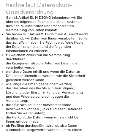
Rechte laut Datenschutz-
Grundverordnung
Gemäß Artikel 13, 14 DSGVO informieren wir Sie
über die folgenden Rechte, die Ihnen zustehen,
damit es zu einer fairen und transparenten
Verarbeitung von Daten kommt:
Sie haben laut Artikel 15 DSGVO ein Auskunftsrecht
darüber, ob wir Daten von Ihnen verarbeiten. Sollte
das zutreffen, haben Sie Recht darauf eine Kopie
der Daten zu erhalten und die folgenden
Informationen zu erfahren:
zu welchem Zweck wir die Verarbeitung
durchführen;
die Kategorien, also die Arten von Daten, die
verarbeitet werden;
wer diese Daten erhält und wenn die Daten an
Drittländer übermittelt werden, wie die Sicherheit
garantiert werden kann;
wie lange die Daten gespeichert werden;
das Bestehen des Rechts auf Berichtigung,
Löschung oder Einschränkung der Verarbeitung
und dem Widerspruchsrecht gegen die
Verarbeitung;
dass Sie sich bei einer Aufsichtsbehörde
beschweren können (Links zu diesen Behörden
finden Sie weiter unten);
die Herkunft der Daten, wenn wir sie nicht bei
Ihnen erhoben haben;
ob Profiling durchgeführt wird, ob also Daten
automatisch ausgewertet werden, um zu einem