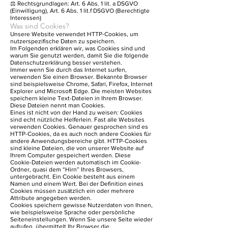
⚖️ Rechtsgrundlagen: Art. 6 Abs. 1 lit. a DSGVO
(Einwilligung), Art. 6 Abs. 1 lit.f DSGVO (Berechtigte
Interessen)
Was sind Cookies?
Unsere Website verwendet HTTP-Cookies, um
nutzerspezifische Daten zu speichern.
Im Folgenden erklären wir, was Cookies sind und
warum Sie genutzt werden, damit Sie die folgende
Datenschutzerklärung besser verstehen.
Immer wenn Sie durch das Internet surfen,
verwenden Sie einen Browser. Bekannte Browser
sind beispielsweise Chrome, Safari, Firefox, Internet
Explorer und Microsoft Edge. Die meisten Websites
speichern kleine Text-Dateien in Ihrem Browser.
Diese Dateien nennt man Cookies.
Eines ist nicht von der Hand zu weisen: Cookies
sind echt nützliche Helferlein. Fast alle Websites
verwenden Cookies. Genauer gesprochen sind es
HTTP-Cookies, da es auch noch andere Cookies für
andere Anwendungsbereiche gibt. HTTP-Cookies
sind kleine Dateien, die von unserer Website auf
Ihrem Computer gespeichert werden. Diese
Cookie-Dateien werden automatisch im Cookie-
Ordner, quasi dem “Hirn” Ihres Browsers,
untergebracht. Ein Cookie besteht aus einem
Namen und einem Wert. Bei der Definition eines
Cookies müssen zusätzlich ein oder mehrere
Attribute angegeben werden.
Cookies speichern gewisse Nutzerdaten von Ihnen,
wie beispielsweise Sprache oder persönliche
Seiteneinstellungen. Wenn Sie unsere Seite wieder
aufrufen, übermittelt Ihr Browser die