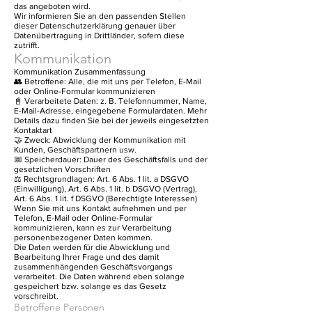
das angeboten wird.
Wir informieren Sie an den passenden Stellen
dieser Datenschutzerklärung genauer über
Datenübertragung in Drittländer, sofern diese
zutrifft.
Kommunikation
Kommunikation Zusammenfassung
👥 Betroffene: Alle, die mit uns per Telefon, E-Mail
oder Online-Formular kommunizieren
📓 Verarbeitete Daten: z. B. Telefonnummer, Name,
E-Mail-Adresse, eingegebene Formulardaten. Mehr
Details dazu finden Sie bei der jeweils eingesetzten
Kontaktart
🤝 Zweck: Abwicklung der Kommunikation mit
Kunden, Geschäftspartnern usw.
📅 Speicherdauer: Dauer des Geschäftsfalls und der
gesetzlichen Vorschriften
⚖️ Rechtsgrundlagen: Art. 6 Abs. 1 lit. a DSGVO
(Einwilligung), Art. 6 Abs. 1 lit. b DSGVO (Vertrag),
Art. 6 Abs. 1 lit. f DSGVO (Berechtigte Interessen)
Wenn Sie mit uns Kontakt aufnehmen und per
Telefon, E-Mail oder Online-Formular
kommunizieren, kann es zur Verarbeitung
personenbezogener Daten kommen.
Die Daten werden für die Abwicklung und
Bearbeitung Ihrer Frage und des damit
zusammenhängenden Geschäftsvorgangs
verarbeitet. Die Daten während eben solange
gespeichert bzw. solange es das Gesetz
vorschreibt.
Betroffene Personen