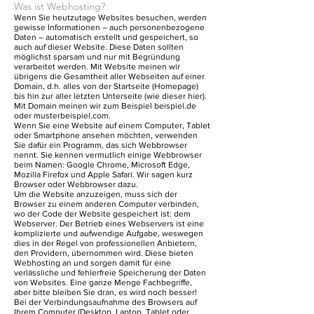
Was ist Webhosting?
Wenn Sie heutzutage Websites besuchen, werden
gewisse Informationen – auch personenbezogene
Daten – automatisch erstellt und gespeichert, so
auch auf dieser Website. Diese Daten sollten
möglichst sparsam und nur mit Begründung
verarbeitet werden. Mit Website meinen wir
übrigens die Gesamtheit aller Webseiten auf einer
Domain, d.h. alles von der Startseite (Homepage)
bis hin zur aller letzten Unterseite (wie dieser hier).
Mit Domain meinen wir zum Beispiel beispiel.de
oder musterbeispiel.com.
Wenn Sie eine Website auf einem Computer, Tablet
oder Smartphone ansehen möchten, verwenden
Sie dafür ein Programm, das sich Webbrowser
nennt. Sie kennen vermutlich einige Webbrowser
beim Namen: Google Chrome, Microsoft Edge,
Mozilla Firefox und Apple Safari. Wir sagen kurz
Browser oder Webbrowser dazu.
Um die Website anzuzeigen, muss sich der
Browser zu einem anderen Computer verbinden,
wo der Code der Website gespeichert ist: dem
Webserver. Der Betrieb eines Webservers ist eine
komplizierte und aufwendige Aufgabe, weswegen
dies in der Regel von professionellen Anbietern,
den Providern, übernommen wird. Diese bieten
Webhosting an und sorgen damit für eine
verlässliche und fehlerfreie Speicherung der Daten
von Websites. Eine ganze Menge Fachbegriffe,
aber bitte bleiben Sie dran, es wird noch besser!
Bei der Verbindungsaufnahme des Browsers auf
Ihrem Computer (Desktop, Laptop, Tablet oder