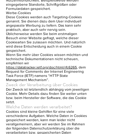
Nutzerfreundlichkeit. Beispielsweise werden
eingegebene Standorte, Schriftgrößen oder
Formulardaten gespeichert.
Werbe-Cookies
Diese Cookies werden auch Targeting-Cookies
genannt. Sie dienen dazu dem User individuell
angepasste Werbung zu liefern. Das kann sehr
praktisch, aber auch sehr nervig sein.
Üblicherweise werden Sie beim erstmaligen
Besuch einer Website gefragt, welche dieser
Cookiearten Sie zulassen möchten. Und natürlich
wird diese Entscheidung auch in einem Cookie
gespeichert.
Wenn Sie mehr über Cookies wissen möchten und
technische Dokumentationen nicht scheuen,
empfehlen wir
https://datatracker.ietf.org/doc/html/rfc6265
, dem
Request for Comments der Internet Engineering
Task Force (IETF) namens “HTTP State
Management Mechanism”.
Zweck der Verarbeitung über Cookies
Der Zweck ist letztendlich abhängig vom jeweiligen
Cookie. Mehr Details dazu finden Sie weiter unten
bzw. beim Hersteller der Software, die das Cookie
setzt.
Welche Daten werden verarbeitet?
Cookies sind kleine Gehilfen für eine viele
verschiedene Aufgaben. Welche Daten in Cookies
gespeichert werden, kann man leider nicht
verallgemeinern, aber wir werden Sie im Rahmen
der folgenden Datenschutzerklärung über die
verarbeiteten bzw. gespeicherten Daten