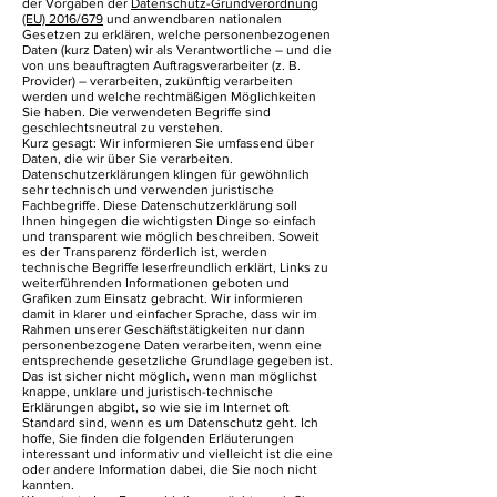
der Vorgaben der
Datenschutz-Grundverordnung
(EU) 2016/679
und anwendbaren nationalen
Gesetzen zu erklären, welche personenbezogenen
Daten (kurz Daten) wir als Verantwortliche – und die
von uns beauftragten Auftragsverarbeiter (z. B.
Provider) – verarbeiten, zukünftig verarbeiten
werden und welche rechtmäßigen Möglichkeiten
Sie haben. Die verwendeten Begriffe sind
geschlechtsneutral zu verstehen.
Kurz gesagt: Wir informieren Sie umfassend über
Daten, die wir über Sie verarbeiten.
Datenschutzerklärungen klingen für gewöhnlich
sehr technisch und verwenden juristische
Fachbegriffe. Diese Datenschutzerklärung soll
Ihnen hingegen die wichtigsten Dinge so einfach
und transparent wie möglich beschreiben. Soweit
es der Transparenz förderlich ist, werden
technische Begriffe leserfreundlich erklärt, Links zu
weiterführenden Informationen geboten und
Grafiken zum Einsatz gebracht. Wir informieren
damit in klarer und einfacher Sprache, dass wir im
Rahmen unserer Geschäftstätigkeiten nur dann
personenbezogene Daten verarbeiten, wenn eine
entsprechende gesetzliche Grundlage gegeben ist.
Das ist sicher nicht möglich, wenn man möglichst
knappe, unklare und juristisch-technische
Erklärungen abgibt, so wie sie im Internet oft
Standard sind, wenn es um Datenschutz geht. Ich
hoffe, Sie finden die folgenden Erläuterungen
interessant und informativ und vielleicht ist die eine
oder andere Information dabei, die Sie noch nicht
kannten.