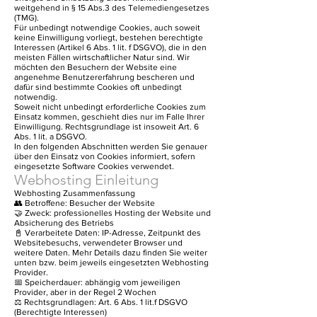
weitgehend in § 15 Abs.3 des Telemediengesetzes
(TMG).
Für unbedingt notwendige Cookies, auch soweit
keine Einwilligung vorliegt, bestehen berechtigte
Interessen (Artikel 6 Abs. 1 lit. f DSGVO), die in den
meisten Fällen wirtschaftlicher Natur sind. Wir
möchten den Besuchern der Website eine
angenehme Benutzererfahrung bescheren und
dafür sind bestimmte Cookies oft unbedingt
notwendig.
Soweit nicht unbedingt erforderliche Cookies zum
Einsatz kommen, geschieht dies nur im Falle Ihrer
Einwilligung. Rechtsgrundlage ist insoweit Art. 6
Abs. 1 lit. a DSGVO.
In den folgenden Abschnitten werden Sie genauer
über den Einsatz von Cookies informiert, sofern
eingesetzte Software Cookies verwendet.
Webhosting Einleitung
Webhosting Zusammenfassung
👥 Betroffene: Besucher der Website
🤝 Zweck: professionelles Hosting der Website und
Absicherung des Betriebs
📓 Verarbeitete Daten: IP-Adresse, Zeitpunkt des
Websitebesuchs, verwendeter Browser und
weitere Daten. Mehr Details dazu finden Sie weiter
unten bzw. beim jeweils eingesetzten Webhosting
Provider.
📅 Speicherdauer: abhängig vom jeweiligen
Provider, aber in der Regel 2 Wochen
⚖️ Rechtsgrundlagen: Art. 6 Abs. 1 lit.f DSGVO
(Berechtigte Interessen)