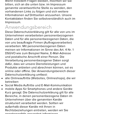
Wenn trotzdem Fragen bleiben, möchten wir Sie
bitten, sich an die unten bzw. im Impressum
genannte verantwortliche Stelle zu wenden, den
vorhandenen Links zu folgen und sich weitere
Informationen auf Drittseiten anzusehen. Unsere
Kontaktdaten finden Sie selbstverständlich auch im
Impressum.
Anwendungsbereich
Diese Datenschutzerklärung gilt für alle von uns im
Unternehmen verarbeiteten personenbezogenen
Daten und für alle personenbezogenen Daten, die
von uns beauftragte Firmen (Auftragsverarbeiter)
verarbeiten. Mit personenbezogenen Daten
meinen wir Informationen im Sinne des Art. 4 Nr. 1
DSGVO wie zum Beispiel Name, E-Mail-Adresse
und postalische Anschrift einer Person. Die
Verarbeitung personenbezogener Daten sorgt
dafür, dass wir unsere Dienstleistungen und
Produkte anbieten und abrechnen können, sei es
online oder offline. Der Anwendungsbereich dieser
Datenschutzerklärung umfasst:
alle Onlineauftritte (Websites, Onlineshops), die wir
betreiben
Social Media Auftritte und E-Mail-Kommunikation
mobile Apps für Smartphones und andere Geräte
Kurz gesagt: Die Datenschutzerklärung gilt für alle
Bereiche, in denen personenbezogene Daten im
Unternehmen über die genannten Kanäle
strukturiert verarbeitet werden. Sollten wir
außerhalb dieser Kanäle mit Ihnen in
Rechtsbeziehungen eintreten, werden wir Sie
gegebenenfalls gesondert informieren.