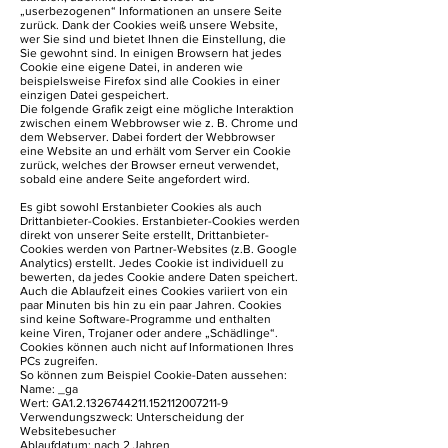
„userbezogenen“ Informationen an unsere Seite
zurück. Dank der Cookies weiß unsere Website,
wer Sie sind und bietet Ihnen die Einstellung, die
Sie gewohnt sind. In einigen Browsern hat jedes
Cookie eine eigene Datei, in anderen wie
beispielsweise Firefox sind alle Cookies in einer
einzigen Datei gespeichert.
Die folgende Grafik zeigt eine mögliche Interaktion
zwischen einem Webbrowser wie z. B. Chrome und
dem Webserver. Dabei fordert der Webbrowser
eine Website an und erhält vom Server ein Cookie
zurück, welches der Browser erneut verwendet,
sobald eine andere Seite angefordert wird.
Es gibt sowohl Erstanbieter Cookies als auch
Drittanbieter-Cookies. Erstanbieter-Cookies werden
direkt von unserer Seite erstellt, Drittanbieter-
Cookies werden von Partner-Websites (z.B. Google
Analytics) erstellt. Jedes Cookie ist individuell zu
bewerten, da jedes Cookie andere Daten speichert.
Auch die Ablaufzeit eines Cookies variiert von ein
paar Minuten bis hin zu ein paar Jahren. Cookies
sind keine Software-Programme und enthalten
keine Viren, Trojaner oder andere „Schädlinge“.
Cookies können auch nicht auf Informationen Ihres
PCs zugreifen.
So können zum Beispiel Cookie-Daten aussehen:
Name: _ga
Wert: GA1.2.1326744211.152112007211-9
Verwendungszweck: Unterscheidung der
Websitebesucher
Ablaufdatum: nach 2 Jahren